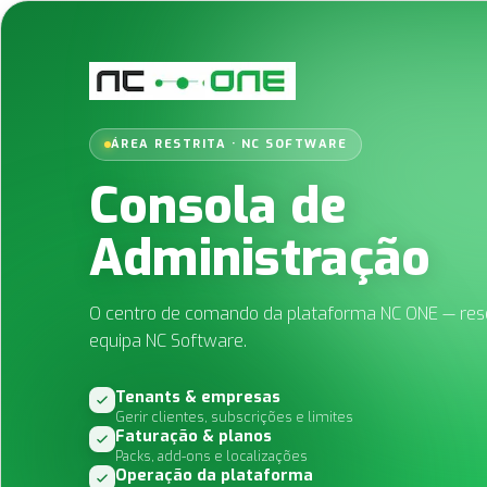
ÁREA RESTRITA · NC SOFTWARE
Consola de
Administração
O centro de comando da plataforma NC ONE — res
equipa NC Software.
Tenants & empresas
Gerir clientes, subscrições e limites
Faturação & planos
Packs, add-ons e localizações
Operação da plataforma