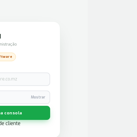
N
nistração
oftware
Mostrar
na consola
e cliente