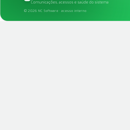
Comunicações, acessos e saúde do sistema
©
2026
NC Software · acesso interno