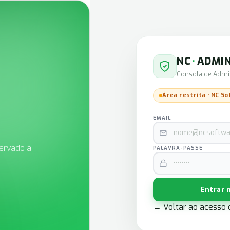
NC
·
ADMI
Consola de Admi
Área restrita · NC S
EMAIL
ervado à
PALAVRA-PASSE
Entrar 
← Voltar ao acesso d